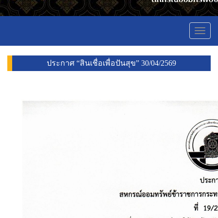
Toggl
navig
ประกาศ “สินเชื่อเพื่อปันสุข” 30/04/2569